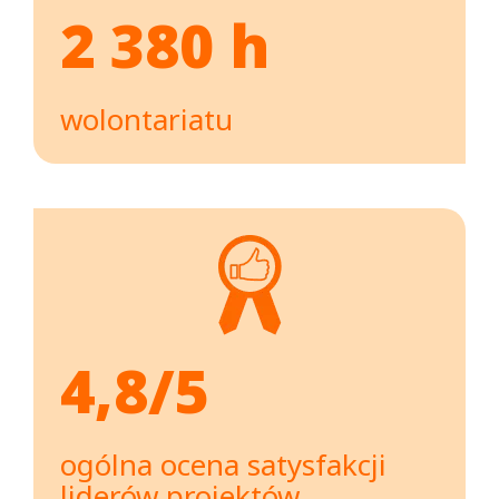
2 380 h
wolontariatu
4,8/5
ogólna ocena satysfakcji
liderów projektów