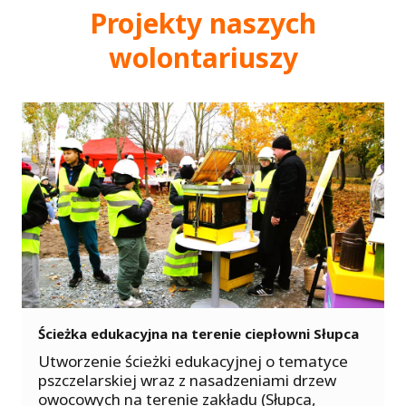
Projekty naszych
wolontariuszy
h
Ścieżka edukacyjna na terenie ciepłowni Słupca
e
i
Utworzenie ścieżki edukacyjnej o tematyce
n
pszczelarskiej wraz z nasadzeniami drzew
d
owocowych na terenie zakładu (Słupca,
e