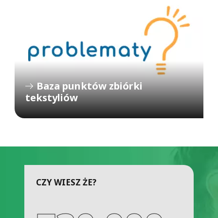
Baza punktów zbiórki
tekstyliów
CZY WIESZ ŻE?